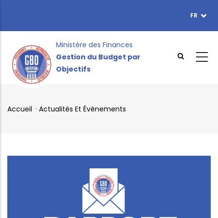
Aller
FR
TOPBAR
au
MENU
contenu
principal
Ministère des Finances
Gestion du Budget par
Objectifs
Accueil
-
Actualités Et Évènements
Fil
d'Ariane