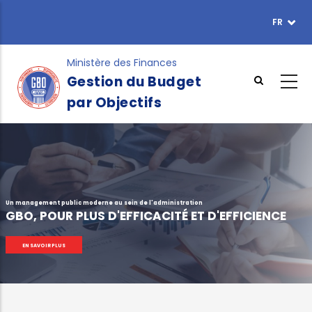
Aller
FR
TOPBAR
au
MENU
contenu
principal
Ministère des Finances
Gestion du Budget
par Objectifs
Un management public moderne au sein de l'administration
GBO, POUR PLUS D'EFFICACITÉ ET D'EFFICIENCE
EN SAVOIR PLUS