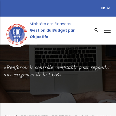
Aller
FR
TOPBAR
au
MENU
contenu
principal
Ministère des Finances
Gestion du Budget par
Objectifs
«Renforcer le contrôle comptable pour répondre
aux exigences de la LOB»