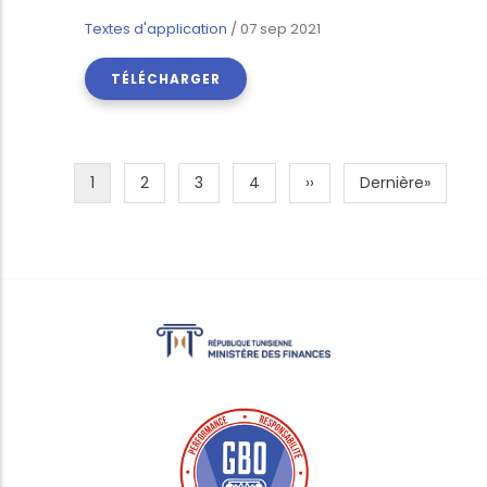
Textes d'application
/
07 sep 2021
TÉLÉCHARGER
Page
1
Page
2
Page
3
Page
4
Page
››
Dernière
Dernière»
Pagination
courante
suivante
page