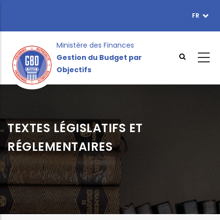
Aller
FR
TOPBAR
au
MENU
contenu
principal
Ministère des Finances
Gestion du Budget par
Objectifs
TEXTES LÉGISLATIFS ET
RÉGLEMENTAIRES