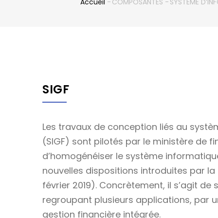
Accueil
-
COMPOSANTES
-
SYSTEME D’I
Fil
d'Ariane
SIGF
Les travaux de conception liés au systèm
(SIGF) sont pilotés par le ministère de fi
d’homogénéiser le système informatique 
nouvelles dispositions introduites par 
février 2019). Concrètement, il s’agit de 
regroupant plusieurs applications, par 
gestion financière intégrée.