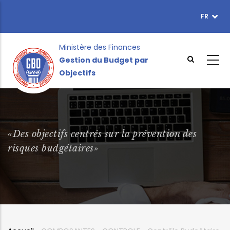
Aller
FR
TOPBAR
au
MENU
contenu
principal
Ministère des Finances
Gestion du Budget par
Objectifs
«Des objectifs centrés sur la prévention des
risques budgétaires»