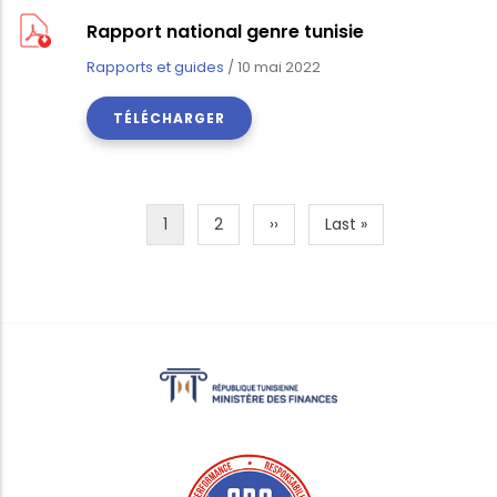
Rapport national genre tunisie
Rapports et guides
/
10 mai 2022
TÉLÉCHARGER
Page
1
Page
2
Page
››
Dernière
Last »
Pagination
courante
suivante
page