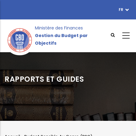
Aller
FR
TOPBAR
au
MENU
contenu
principal
Ministère des Finances
Gestion du Budget par
Objectifs
RAPPORTS ET GUIDES