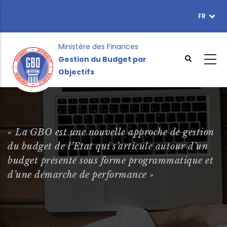
Aller
FR
TOPBAR
au
MENU
contenu
principal
Ministère des Finances
Gestion du Budget par
Objectifs
« La GBO est une nouvelle approche de gestion
du budget de l’Etat qui s’articule autour d’un
budget présenté sous forme programmatique et
d’une démarche de performance »