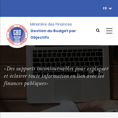
Aller
FR
TOPBAR
au
MENU
contenu
principal
Ministère des Finances
Gestion du Budget par
Objectifs
«Des supports incontournables pour expliquer
et éclairer toute information en lien avec les
finances publiques»