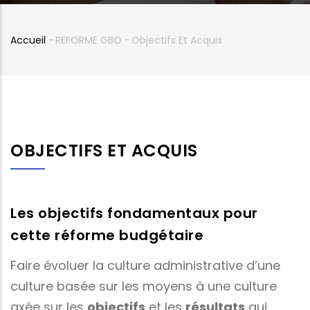
Accueil
-
REFORME GBO
-
Objectifs Et Acquis
Fil
d'Ariane
OBJECTIFS ET ACQUIS
Les objectifs fondamentaux pour
cette réforme budgétaire
Faire évoluer la culture administrative d’une
culture basée sur les moyens à une culture
axée sur les
objectifs
et les
résultats
qui