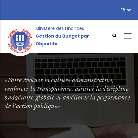
Aller
FR
TOPBAR
au
MENU
contenu
principal
Ministère des Finances
Gestion du Budget par
Objectifs
«Faire évoluer la culture administrative,
renforcer la transparence, assurer la discipline
budgétaire globale et améliorer la performance
de l'action publique»