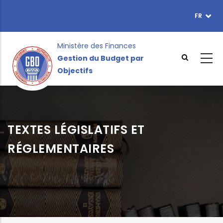
Aller
FR
TOPBAR
au
MENU
contenu
principal
Ministère des Finances
Gestion du Budget par
Objectifs
TEXTES LÉGISLATIFS ET
RÉGLEMENTAIRES